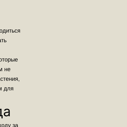
ходиться
ать
которые
м не
стения,
м для
да
ходу за