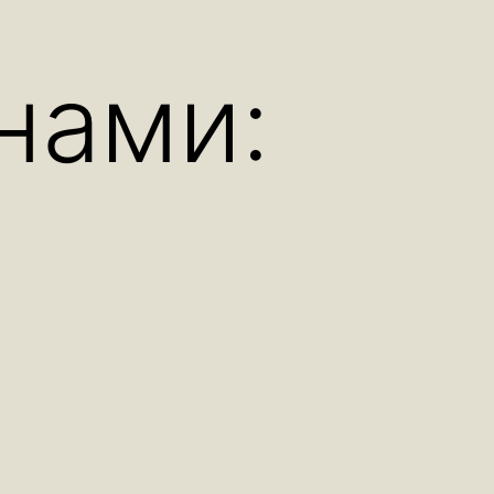
а
нами: