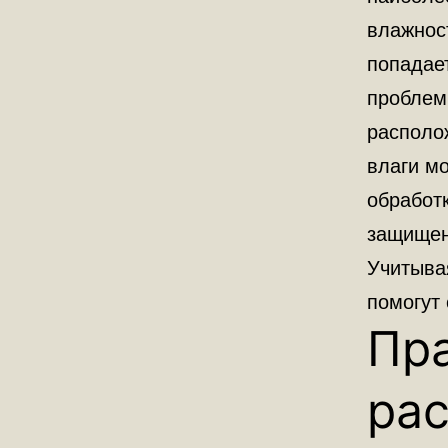
влажнос
попадае
проблем
располо
влаги м
обработк
защищен
Учитыва
помогут
Пр
ра