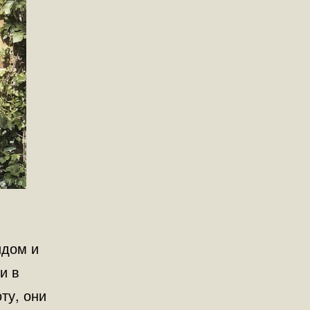
идом и
и в
ту, они