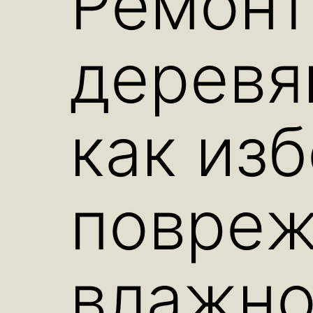
Ремонт
деревя
как из
повреж
влажно