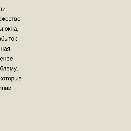
ли
ожество
ы окна,
збыток
нная
менее
облему.
 которые
янии.