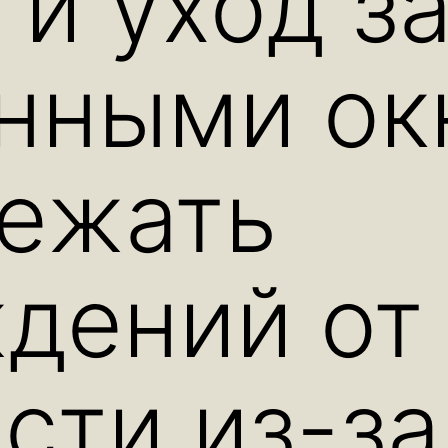
 и уход з
нными ок
бежать
дений от
сти из-за