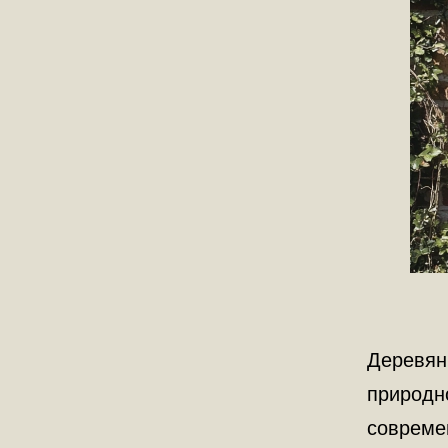
Деревян
природн
современ