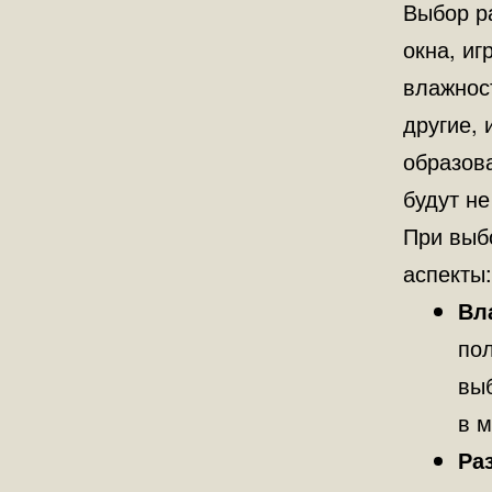
Выбор р
окна, и
влажнос
другие,
образов
будут не
При выб
аспекты:
Вл
пол
выб
в 
Ра