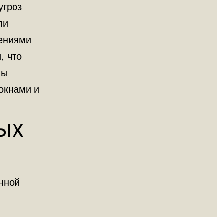
угроз
ли
тениями
, что
мы
окнами и
ых
нной