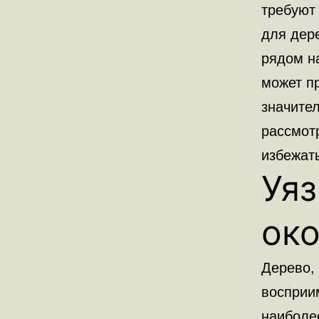
требуют 
для дер
рядом н
может пр
значител
рассмот
избежат
Уя
ок
Дерево,
восприи
наиболе