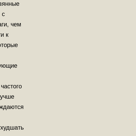
евянные
 с
ги, чем
и к
оторые
.
дующие
 частого
Лучше
уждаются
ухудшать