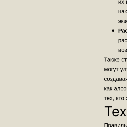
их 
на
эк
Ра
рас
воз
Также ст
могут ул
создава
как ало
тех, кто
Тех
Правиль